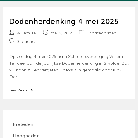
Dodenherdenking 4 mei 2025
Bericht
Bericht
Berichtcategorie:
Willem Tell
mei 5, 2025
Uncategorized
auteur:
gepubliceerd
Bericht
0 reacties
op:
reacties:
Op zondag 4 mei 2025 nam Schuttersvereniging Willem
Tell deel aan de jaarlijkse Dodenherdenking in Silvolde. Dat
wij nooit zullen vergeten! Foto's zijn gemaakt door Kick
Oort.
Dodenherdenking
Lees Verder
4
Mei
2025
Ereleden
Hoogheden