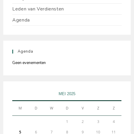
Leden van Verdiensten
Agenda
Agenda
Geen evenementen
MEI 2025
M
D
W
D
V
Z
Z
1
2
3
4
5
6
7
8
9
10
11