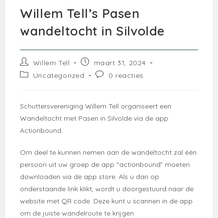
Willem Tell’s Pasen
wandeltocht in Silvolde
Bericht
Bericht
Willem Tell
maart 31, 2024
auteur:
gepubliceerd
Berichtcategorie:
Bericht
Uncategorized
0 reacties
op:
reacties:
Schuttersvereniging Willem Tell organiseert een
Wandeltocht met Pasen in Silvolde via de app
Actionbound.
Om deel te kunnen nemen aan de wandeltocht zal één
persoon uit uw groep de app “actionbound” moeten
downloaden via de app store. Als u dan op
onderstaande link klikt, wordt u doorgestuurd naar de
website met QR code. Deze kunt u scannen in de app
om de juiste wandelroute te krijgen.