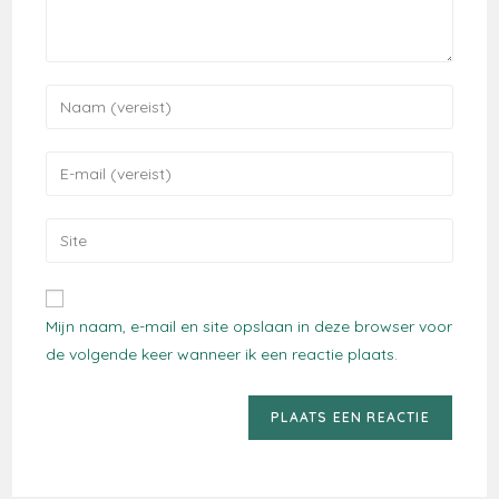
Voer
je
naam
Voer
of
je
gebruikersnaam
e-
Voer
in
mail
je
om
in
site
te
om
URL
reageren
Mijn naam, e-mail en site opslaan in deze browser voor
te
in
de volgende keer wanneer ik een reactie plaats.
kunnen
(optioneel)
reageren