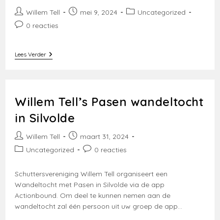
Bericht
Bericht
Berichtcategorie:
Willem Tell
mei 9, 2024
Uncategorized
auteur:
gepubliceerd
Bericht
0 reacties
op:
reacties:
Hemelvaart
Lees Verder
Fietstocht
Willem Tell’s Pasen wandeltocht
in Silvolde
Bericht
Bericht
Willem Tell
maart 31, 2024
auteur:
gepubliceerd
Berichtcategorie:
Bericht
Uncategorized
0 reacties
op:
reacties:
Schuttersvereniging Willem Tell organiseert een
Wandeltocht met Pasen in Silvolde via de app
Actionbound. Om deel te kunnen nemen aan de
wandeltocht zal één persoon uit uw groep de app…