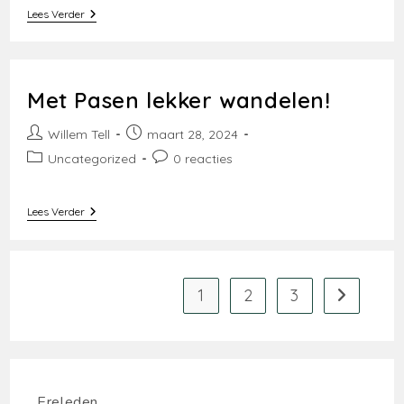
Willem
Lees Verder
Tell’s
Pasen
Wandeltocht
In
Silvolde
Met Pasen lekker wandelen!
Bericht
Bericht
Willem Tell
maart 28, 2024
auteur:
gepubliceerd
Berichtcategorie:
Bericht
Uncategorized
0 reacties
op:
reacties:
Met
Lees Verder
Pasen
Lekker
Wandelen!
1
2
3
Naar volg
Ereleden