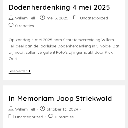
Dodenherdenking 4 mei 2025
Bericht
Bericht
Berichtcategorie:
Willem Tell
mei 5, 2025
Uncategorized
auteur:
gepubliceerd
Bericht
0 reacties
op:
reacties:
Op zondag 4 mei 2025 nam Schuttersvereniging Willem
Tell deel aan de jaarlijkse Dodenherdenking in Silvolde. Dat
wij nooit zullen vergeten! Foto's zijn gemaakt door Kick
Oort.
Dodenherdenking
Lees Verder
4
Mei
2025
In Memoriam Joop Striekwold
Bericht
Bericht
Willem Tell
oktober 13, 2024
auteur:
gepubliceerd
Berichtcategorie:
Bericht
Uncategorized
0 reacties
op:
reacties: