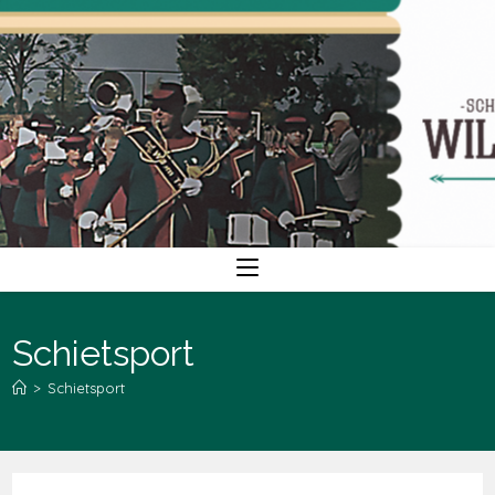
Ga
naar
inhoud
Schietsport
>
Schietsport