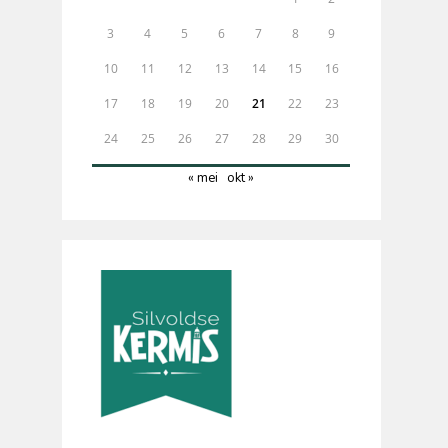
3
4
5
6
7
8
9
10
11
12
13
14
15
16
17
18
19
20
21
22
23
24
25
26
27
28
29
30
« mei
okt »