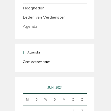
Hoogheden
Leden van Verdiensten
Agenda
Agenda
Geen evenementen
JUNI 2024
M
D
W
D
V
Z
Z
1
2