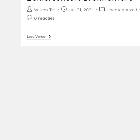
Bericht
Bericht
Berichtcategorie:
Willem Tell
juni 21, 2024
Uncategorized
auteur:
gepubliceerd
Bericht
0 reacties
op:
reacties:
Zomerconcert
Lees Verder
Drumfanfare