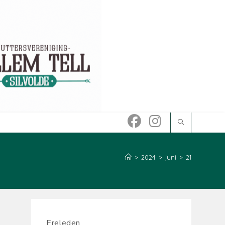
>
2024
>
juni
>
21
Ereleden