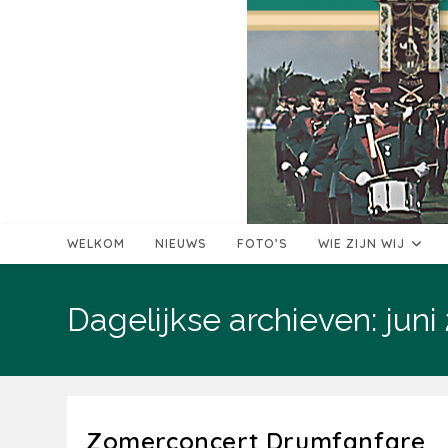
Ga
naar
inhoud
WELKOM
NIEUWS
FOTO’S
WIE ZIJN WIJ
Dagelijkse archieven: juni
Zomerconcert Drumfanfare