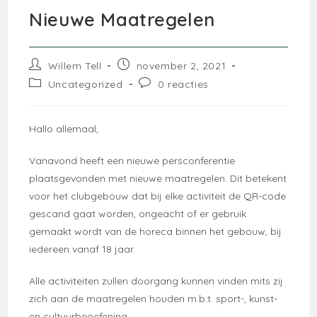
Nieuwe Maatregelen
Bericht
Bericht
Willem Tell
november 2, 2021
auteur:
gepubliceerd
Berichtcategorie:
Bericht
Uncategorized
0 reacties
op:
reacties:
Hallo allemaal,
Vanavond heeft een nieuwe persconferentie
plaatsgevonden met nieuwe maatregelen. Dit betekent
voor het clubgebouw dat bij elke activiteit de QR-code
gescand gaat worden, ongeacht of er gebruik
gemaakt wordt van de horeca binnen het gebouw, bij
iedereen vanaf 18 jaar.
Alle activiteiten zullen doorgang kunnen vinden mits zij
zich aan de maatregelen houden m.b.t. sport-, kunst-
en cultuurbeoefening.