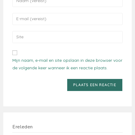
je
naam
Voer
of
je
gebruikersnaam
e-
Voer
in
mail
je
om
in
site
te
om
URL
reageren
Mijn naam, e-mail en site opslaan in deze browser voor
te
in
de volgende keer wanneer ik een reactie plaats.
kunnen
(optioneel)
reageren
Ereleden