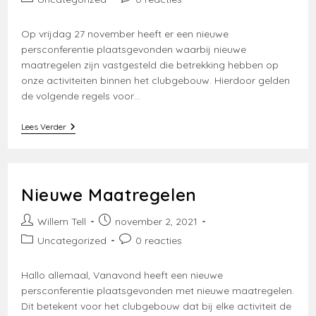
op:
reacties:
Op vrijdag 27 november heeft er een nieuwe
persconferentie plaatsgevonden waarbij nieuwe
maatregelen zijn vastgesteld die betrekking hebben op
onze activiteiten binnen het clubgebouw. Hierdoor gelden
de volgende regels voor…
Wijzingen
Lees Verder
Maatregelen
28
November
2021
Nieuwe Maatregelen
Bericht
Bericht
Willem Tell
november 2, 2021
auteur:
gepubliceerd
Berichtcategorie:
Bericht
Uncategorized
0 reacties
op:
reacties:
Hallo allemaal, Vanavond heeft een nieuwe
persconferentie plaatsgevonden met nieuwe maatregelen.
Dit betekent voor het clubgebouw dat bij elke activiteit de