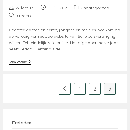
Bericht
Bericht
Berichtcategorie:
Willem Tell
juli 18, 2021
Uncategorized
auteur:
gepubliceerd
Bericht
0 reacties
op:
reacties:
Geachte dames en heren, jongens en meisjes. Welkom op
de volledig vernieuwde website van Schuttersvereniging
Willem Tell, eindelijk is ‘ie online! Het afgelopen halve jaar
heeft Fedda Tuenter als de…
Schuttersvrienden
Lees Verder
En
-
Vriendinnen!
1
2
3
Naar vorige pagina
Ereleden