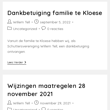
Dankbetuiging familie te Kloese
Bericht
Bericht
Willem Tell
september 5, 2022
auteur:
gepubliceerd
Berichtcategorie:
Bericht
Uncategorized
0 reacties
op:
reacties:
Vanuit de familie te Kloese hebben wij, als
Schuttersvereniging Willem Tell, een dankbetuiging
ontvangen.
Dankbetuiging
Lees Verder
Familie
Te
Kloese
Wijzingen maatregelen 28
november 2021
Bericht
Bericht
Willem Tell
november 29, 2021
auteur:
gepubliceerd
Berichtcategorie:
Bericht
Uncategorized
0 reacties