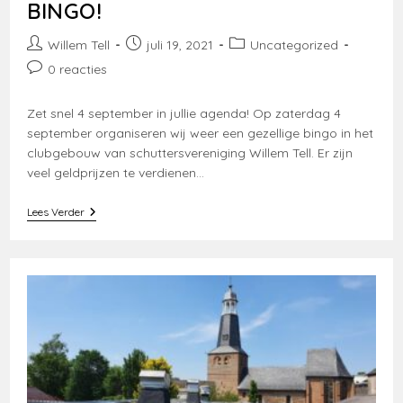
BINGO!
Bericht
Bericht
Berichtcategorie:
Willem Tell
juli 19, 2021
Uncategorized
auteur:
gepubliceerd
Bericht
0 reacties
op:
reacties:
Zet snel 4 september in jullie agenda! Op zaterdag 4
september organiseren wij weer een gezellige bingo in het
clubgebouw van schuttersvereniging Willem Tell. Er zijn
veel geldprijzen te verdienen…
BINGO!
Lees Verder