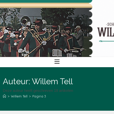
Ga
naar
inhoud
Auteur:
Willem Tell
Deze auteur heeft geschreven 18 artikelen
>
Willem Tell
>
Pagina 3