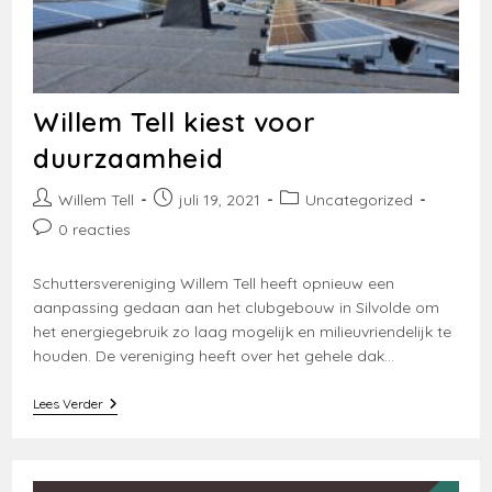
Willem Tell kiest voor
duurzaamheid
Bericht
Bericht
Berichtcategorie:
Willem Tell
juli 19, 2021
Uncategorized
auteur:
gepubliceerd
Bericht
0 reacties
op:
reacties:
Schuttersvereniging Willem Tell heeft opnieuw een
aanpassing gedaan aan het clubgebouw in Silvolde om
het energiegebruik zo laag mogelijk en milieuvriendelijk te
houden. De vereniging heeft over het gehele dak…
Willem
Lees Verder
Tell
Kiest
Voor
Duurzaamheid